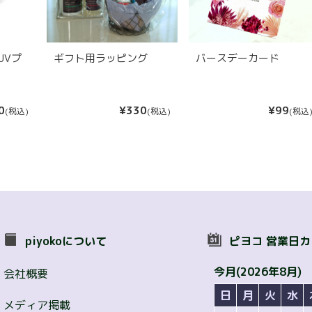
UVプ
ギフト用ラッピング
バースデーカード
0
¥330
¥99
(税込)
(税込)
(税込
piyokoについて
ピヨコ 営業日
今月(2026年8月)
会社概要
日
月
火
水
メディア掲載