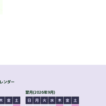
)
カレンダー
翌月(2026年9月)
木
金
土
日
月
火
水
木
金
土