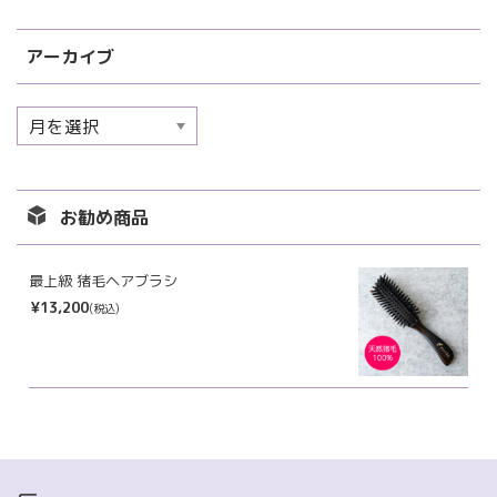
アーカイブ
ア
ー
カ
イ
お勧め商品
ブ
最上級 猪毛ヘアブラシ
¥13,200
(税込)