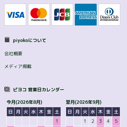
piyokoについて
会社概要
メディア掲載
ピヨコ 営業日カレンダー
今月(2026年8月)
翌月(2026年9月)
日
月
火
水
木
金
土
日
月
火
水
木
金
土
1
1
2
3
4
5