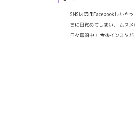
SNSはほぼFacebookし
さに目覚めてしまい、 ムス
日々奮闘中！ 今後インスタが