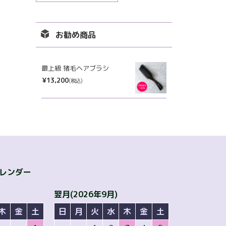
ー
カ
イ
お勧め商品
ブ
最上級 猪毛ヘアブラシ
¥13,200
(税込)
カレンダー
翌月(2026年9月)
木
金
土
日
月
火
水
木
金
土